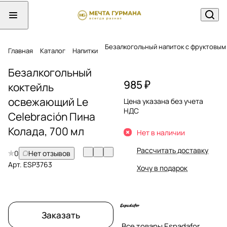
Безалкогольный напиток с фруктовым
Главная
Каталог
Напитки
Безалкогольный
985 ₽
коктейль
освежающий Le
Цена указана без учета
НДС
Celebración Пина
Колада, 700 мл
Нет в наличии
Рассчитать доставку
0
Нет отзывов
Арт.
ESP3763
Хочу в подарок
Заказать
Все товары Espadafor