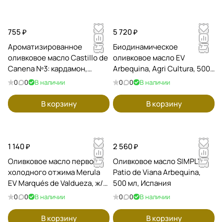
755 ₽
5 720 ₽
Ароматизированное
Биодинамическое
оливковое масло Castillo de
оливковое масло EV
Canena Nº3: кардамон,
Arbequina, Agri Cultura, 500
мандарин и яблоки, 100 мл,
мл, Испания
0
0
В наличии
0
0
В наличии
Испания
В корзину
В корзину
1 140 ₽
2 560 ₽
Оливковое масло первого
Оливковое масло SIMPLY,
холодного отжима Merula
Patio de Viana Arbequina,
EV Marqués de Valdueza, ж/б
500 мл, Испания
175 мл, Испания
0
0
В наличии
0
0
В наличии
В корзину
В корзину