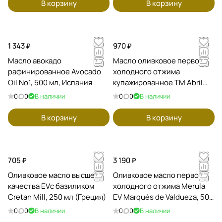
В корзину
В корзину
1 343 ₽
970 ₽
Масло авокадо
Масло оливковое первого
рафинированное Avocado
холодного отжима
Oil No1, 500 мл, Испания
купажированное ТМ Abril
Gran Selleccion, 250 мл /
0
0
В наличии
0
0
В наличии
Испания
В корзину
В корзину
705 ₽
3 190 ₽
Оливковое масло высшего
Оливковое масло первого
качества EVс базиликом
холодного отжима Merula
Cretan Mill, 250 мл (Греция)
EV Marqués de Valdueza, 500
мл, Испания
0
0
В наличии
0
0
В наличии