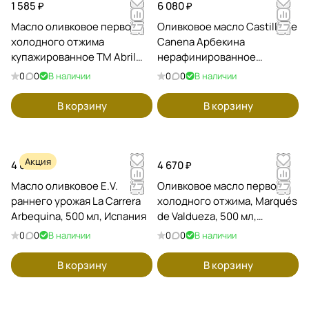
1 585 ₽
6 080 ₽
Масло оливковое первого
Оливковое масло Castilla de
холодного отжима
Canena Арбекина
купажированное ТМ Abril
нерафинированное
Gran Selleccion, 500 мл /
первого холодного отжима,
0
0
В наличии
0
0
В наличии
Испания
ранний урожай, 500 мл,
Испания
В корзину
В корзину
Акция
4 000 ₽
4 670 ₽
Масло оливковое E.V.
Оливковое масло первого
раннего урожая La Carrera
холодного отжима, Marqués
Arbequina, 500 мл, Испания
de Valdueza, 500 мл,
Испания
0
0
В наличии
0
0
В наличии
В корзину
В корзину