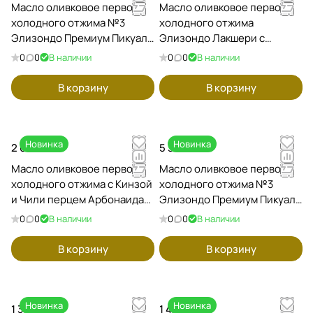
Масло оливковое первого
Масло оливковое первого
холодного отжима №3
холодного отжима
Элизондо Премиум Пикуаль
Элизондо Лакшери с
(оливки Пикуаль раннего
чёрным трюфелем
0
0
В наличии
0
0
В наличии
урожая) ELIZONDO, 1000мл /
ELIZONDO, 500мл / Испания
Испания
В корзину
В корзину
Новинка
Новинка
2 650 ₽
5 340 ₽
Масло оливковое первого
Масло оливковое первого
холодного отжима с Кинзой
холодного отжима №3
и Чили перцем Арбонаида
Элизондо Премиум Пикуаль
(оливки Пикуаль), 250мл /
(оливки Пикуаль раннего
0
0
В наличии
0
0
В наличии
Испания
урожая) ELIZONDO, 500мл /
Испания
В корзину
В корзину
Новинка
Новинка
1 360 ₽
1 425 ₽