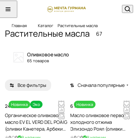
Главная
Каталог
Растительные масла
Растительные масла
67
Оливковое масло
65 товаров
Все фильтры
Сначала популярные
Новинка
Эко
Новинка
24 250 ₽
6 160 ₽
Органическое оливковое
Масло оливковое первого
масло EV EL VERD DEL POAIG
холодного отжима
(оливки Канетера, Арбекина
Элизондо Роял (оливки
и Пикуаль), 250мл / Испания
Роял раннего урожая),
0
0
В наличии
0
0
В наличии