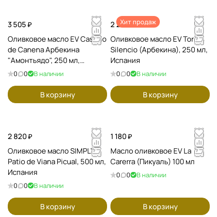
Хит продаж
3 505 ₽
2 290 ₽
Оливковое масло EV Castillo
Оливковое масло EV Torres
de Canena Арбекина
Silencio (Арбекина), 250 мл,
"Амонтьядо", 250 мл,
Испания
Испания
0
0
В наличии
0
0
В наличии
В корзину
В корзину
2 820 ₽
1 180 ₽
Оливковое масло SIMPLY,
Масло оливковое EV La
Patio de Viana Picual, 500 мл,
Carerra (Пикуаль) 100 мл
Испания
0
0
В наличии
0
0
В наличии
В корзину
В корзину