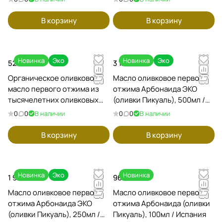
500мл / Испания
В корзину
В корзину
Новинка
Эко
Новинка
Эко
52 500 ₽
3 120 ₽
Органическое оливковое
Масло оливковое первого
масло первого отжима из
отжима Арбонаида ЭКО
тысячелетних оливковых
(оливки Пикуаль), 500мл /
деревьев EL MIL DEL POAIG
Испания
0
0
В наличии
0
0
В наличии
(оливки Фарга Миллениум,
из плодов тысячелетних
В корзину
В корзину
оливковых деревьев),
500мл / Испания
Новинка
Эко
Новинка
1 950 ₽
960 ₽
Масло оливковое первого
Масло оливковое первого
отжима Арбонаида ЭКО
отжима Арбонаида (оливки
(оливки Пикуаль), 250мл /
Пикуаль), 100мл / Испания