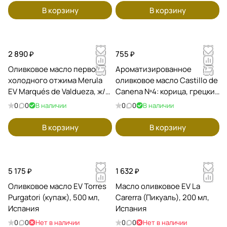
В корзину
В корзину
2 890 ₽
755 ₽
Оливковое масло первого
Ароматизированное
холодного отжима Merula
оливковое масло Castillo de
EV Marqués de Valdueza, ж/б
Canena Nº4: корица, грецкий
500 мл, Испания
орех, бергамот, 100 мл
0
0
В наличии
0
0
В наличии
В корзину
В корзину
5 175 ₽
1 632 ₽
Оливковое масло EV Torres
Масло оливковое EV La
Purgatori (купаж), 500 мл,
Carerra (Пикуаль), 200 мл,
Испания
Испания
0
0
Нет в наличии
0
0
Нет в наличии