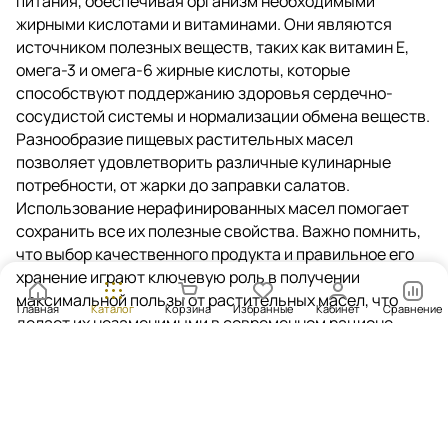
питания, обеспечивая организм необходимыми
жирными кислотами и витаминами. Они являются
источником полезных веществ, таких как витамин E,
омега-3 и омега-6 жирные кислоты, которые
способствуют поддержанию здоровья сердечно-
сосудистой системы и нормализации обмена веществ.
Разнообразие пищевых растительных масел
позволяет удовлетворить различные кулинарные
потребности, от жарки до заправки салатов.
Использование нерафинированных масел помогает
сохранить все их полезные свойства. Важно помнить,
что выбор качественного продукта и правильное его
хранение играют ключевую роль в получении
максимальной пользы от растительных масел, что
Главная
Каталог
Корзина
Избранные
Кабинет
Сравнение
делает их незаменимыми в современном рационе.
Каталог
Акции
Бренды
Услуги
Блог
Условия оплаты