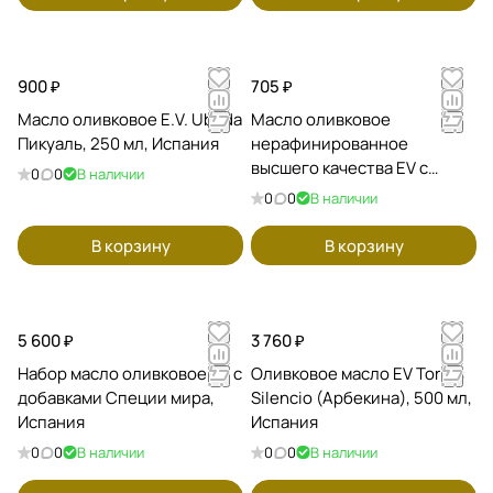
900 ₽
705 ₽
Масло оливковое E.V. Ubeda
Масло оливковое
Пикуаль, 250 мл, Испания
нерафинированное
высшего качества EV с
0
0
В наличии
перцем чили CRETAN MILL
0
0
В наличии
В корзину
В корзину
5 600 ₽
3 760 ₽
Набор масло оливковое EV с
Оливковое масло EV Torres
добавками Специи мира,
Silencio (Арбекина), 500 мл,
Испания
Испания
0
0
В наличии
0
0
В наличии