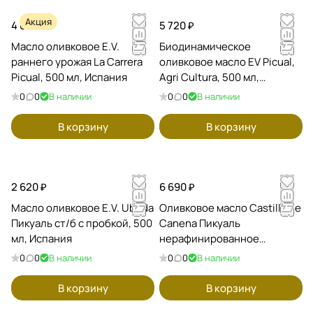
Акция
4 000 ₽
5 720 ₽
Масло оливковое E.V.
Биодинамическое
раннего урожая La Carrera
оливковое масло EV Picual,
Picual, 500 мл, Испания
Agri Cultura, 500 мл,
Испания
0
0
В наличии
0
0
В наличии
В корзину
В корзину
2 620 ₽
6 690 ₽
Масло оливковое E.V. Ubeda
Оливковое масло Castilla de
Пикуаль ст/б с пробкой, 500
Canena Пикуаль
мл, Испания
нерафинированное
первого холодного отжима,
0
0
В наличии
0
0
В наличии
ранний урожай 500 мл,
Испания
В корзину
В корзину