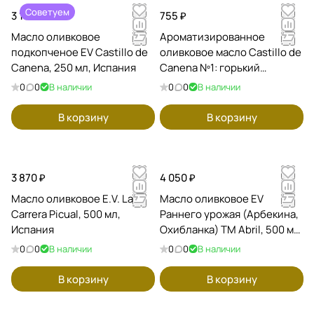
Советуем
3 185 ₽
755 ₽
Масло оливковое
Ароматизированное
подкопченое EV Castillo de
оливковое масло Castillo de
Canena, 250 мл, Испания
Canena Nº1: горький
апельсин, тимьян и
0
0
В наличии
0
0
В наличии
апельсин, 100 мл, Испания
В корзину
В корзину
3 870 ₽
4 050 ₽
Масло оливковое E.V. La
Масло оливковое EV
Carrera Picual, 500 мл,
Раннего урожая (Арбекина,
Испания
Охибланка) ТМ Abril, 500 мл
/ Испания
0
0
В наличии
0
0
В наличии
В корзину
В корзину