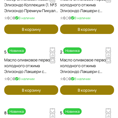
Элизондо Коллекция (1. №3
холодного отжима
Элизондо Премиум Пикуаль
Элизондо Лакшери с
2. Элизондо Роял 3.
чёрным трюфелем
0
0
В наличии
0
0
В наличии
Элизондо Лакшери с
ELIZONDO, 200мл / Испания
чёрным трюфелем)
В корзину
В корзину
ELIZONDO, 3x200мл /
Испания
Новинка
Новинка
5 700 ₽
2 960 ₽
Масло оливковое первого
Масло оливковое первого
холодного отжима
холодного отжима
Элизондо Лакшери с
Элизондо Лакшери с
чёрным чесноком ELIZONDO,
чёрным чесноком ELIZONDO,
0
0
В наличии
0
0
В наличии
500мл / Испания
200мл / Испания
В корзину
В корзину
Новинка
Новинка
8 850 ₽
5 700 ₽