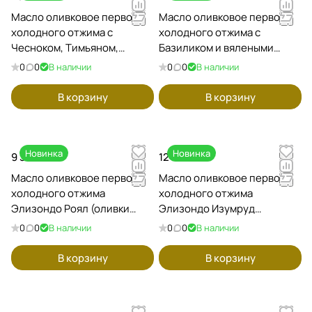
Масло оливковое первого
Масло оливковое первого
холодного отжима c
холодного отжима c
Чесноком, Тимьяном,
Базиликом и вялеными
Розмарином и Лавровым
Томатами Микадо
0
0
В наличии
0
0
В наличии
листом Микадо Арбонаида
Арбонаида (оливки
(оливки Пикуаль), 100мл /
Пикуаль), 100мл / Испания
В корзину
В корзину
Испания
Новинка
Новинка
9 350 ₽
12 750 ₽
Масло оливковое первого
Масло оливковое первого
холодного отжима
холодного отжима
Элизондо Роял (оливки
Элизондо Изумруд
Роял раннего урожая),
Лимитированная коллекция
0
0
В наличии
0
0
В наличии
1000мл / Испания
(оливки Пикуаль первого
дня раннего сбора урожая),
В корзину
В корзину
1000мл / Испания