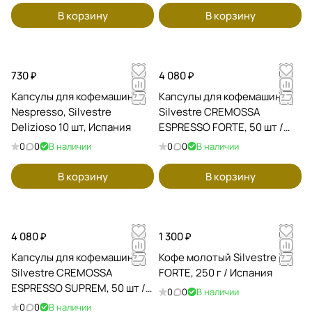
В корзину
В корзину
730 ₽
4 080 ₽
Капсулы для кофемашин
Капсулы для кофемашин
Nespresso, Silvestre
Silvestre CREMOSSA
Delizioso 10 шт, Испания
ESPRESSO FORTE, 50 шт /
Испания
0
0
В наличии
0
0
В наличии
В корзину
В корзину
4 080 ₽
1 300 ₽
Капсулы для кофемашин
Кофе молотый Silvestre
Silvestre CREMOSSA
FORTE, 250 г / Испания
ESPRESSO SUPREM, 50 шт /
0
0
В наличии
Испания
0
0
В наличии