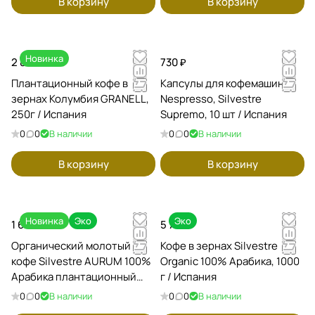
В корзину
В корзину
Новинка
2 880 ₽
730 ₽
Плантационный кофе в
Капсулы для кофемашин
зернах Колумбия GRANELL,
Nespresso, Silvestre
250г / Испания
Supremo, 10 шт / Испания
0
0
В наличии
0
0
В наличии
В корзину
В корзину
Новинка
Эко
Эко
1 600 ₽
5 760 ₽
Органический молотый
Кофе в зернах Silvestre
кофе Silvestre AURUM 100%
Organic 100% Арабика, 1000
Арабика плантационный
г / Испания
Перу, 250 г / Испания
0
0
В наличии
0
0
В наличии