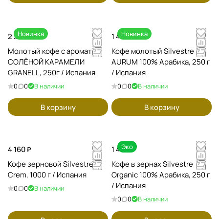
Новинка
Новинка
2 350 ₽
1 425 ₽
Молотый кофе с ароматом
Кофе молотый Silvestre
СОЛЁНОЙ КАРАМЕЛИ
AURUM 100% Арабика, 250 г
GRANELL, 250г / Испания
/ Испания
0
0
В наличии
0
0
В наличии
В корзину
В корзину
Эко
4 160 ₽
1 490 ₽
Кофе зерновой Silvestre
Кофе в зернах Silvestre
Crem, 1000 г / Испания
Organic 100% Арабика, 250 г
/ Испания
0
0
В наличии
0
0
В наличии