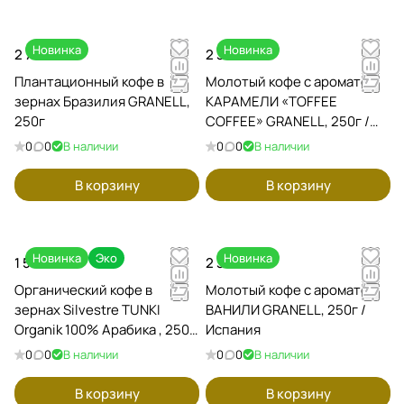
Новинка
Новинка
2 720 ₽
2 350 ₽
Плантационный кофе в
Молотый кофе с ароматом
зернах Бразилия GRANELL,
КАРАМЕЛИ «TOFFEE
250г
COFFEE» GRANELL, 250г /
Испания
0
0
В наличии
0
0
В наличии
В корзину
В корзину
Новинка
Эко
Новинка
1 550 ₽
2 350 ₽
Органический кофе в
Молотый кофе с ароматом
зернах Silvestre TUNKI
ВАНИЛИ GRANELL, 250г /
Organik 100% Арабика , 250 г
Испания
/ Испания
0
0
В наличии
0
0
В наличии
В корзину
В корзину