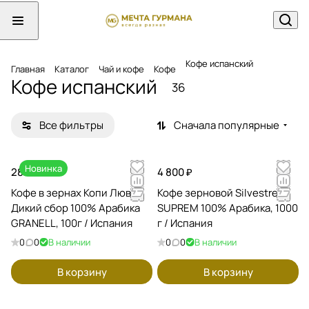
Кофе испанский
Главная
Каталог
Чай и кофе
Кофе
Кофе испанский
36
Все фильтры
Сначала популярные
Новинка
28 800 ₽
4 800 ₽
Кофе в зернах Копи Лювак
Кофе зерновой Silvestre
Дикий сбор 100% Арабика
SUPREM 100% Арабика, 1000
GRANELL, 100г / Испания
г / Испания
0
0
В наличии
0
0
В наличии
В корзину
В корзину