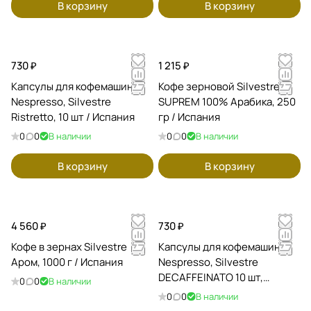
В корзину
В корзину
730 ₽
1 215 ₽
Капсулы для кофемашин
Кофе зерновой Silvestre
Nespresso, Silvestre
SUPREM 100% Арабика, 250
Ristretto, 10 шт / Испания
гр / Испания
0
0
В наличии
0
0
В наличии
В корзину
В корзину
4 560 ₽
730 ₽
Кофе в зернах Silvestre
Капсулы для кофемашин
Аром, 1000 г / Испания
Nespresso, Silvestre
DECAFFEINATO 10 шт,
0
0
В наличии
Испания
0
0
В наличии