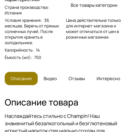
Все товары категории
Страна производства
:
Испания
Цена действительна только
Условия хранения
:
36
для интернет-магазина и
месяцев. Беречь от прямых
может отличаться от цен в
солнечных лучей. После
розничных магазинах
открытия хранить в
холодильнике.
Калорийность
:
14
Ёмкость (мл)
:
750
Описание
Видео
Отзывы
Интересно
Описание товара
Наслаждайтесь стильно с Champín! Наш
знаменитый безалкогольный и безглютеновый
игристый напиток специально создан для