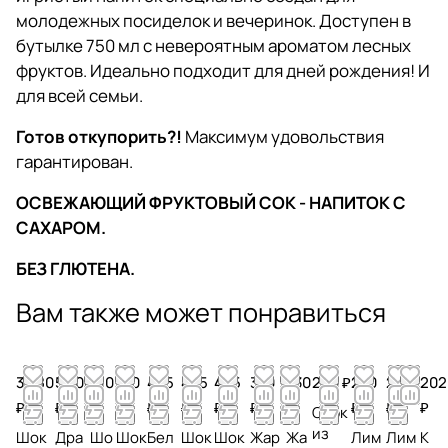
молодежных посиделок и вечеринок. Доступен в
бутылке 750 мл с невероятным ароматом лесных
фруктов. Идеально подходит для дней рождения! И
для всей семьи.
Готов откупорить?!
Максимум удовольствия
гарантирован.
ОСВЕЖАЮЩИЙ ФРУКТОВЫЙ СОК - НАПИТОК С
САХАРОМ.
БЕЗ ГЛЮТЕНА.
Вам также может понравиться
3 680
5 708
510
510
405
405
405
330
330
250 ₽
230
230
202
₽
₽
₽
₽
₽
₽
₽
₽
₽
₽
₽
₽
Снэк
из
Шок
Дра
Шо
Шок
Бел
Шок
Шок
Жар
Жа
Лим
Лим
К