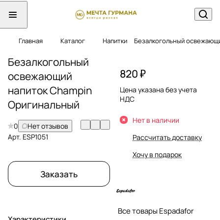
Главная
Каталог
Напитки
Безалкогольный освежающи
Безалкогольный
820 ₽
освежающий
напиток Champin
Цена указана без учета
НДС
Оригинальный
Нет в наличии
0
Нет отзывов
Арт.
ESP1051
Рассчитать доставку
Хочу в подарок
Заказать
Все товары Espadafor
Характеристики