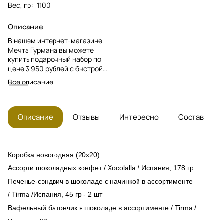
Вес, гр
:
1100
Описание
В нашем интернет-магазине
Мечта Гурмана вы можете
купить подарочный набор по
цене 3 950 рублей с быстрой
доставкой по Москве и МО! В
Все описание
набор входят: турроны,
конфеты, печенье,....
Описание
Отзывы
Интересно
Состав
Коробка новогодняя (20x20)
Ассорти шоколадных конфет / Xocolalla / Испания, 178 гр
Печенье-сэндвич в шоколаде с начинкой
в ассортименте
/
Tirma /Испания, 45 гр - 2 шт
Вафельный батончик в шоколаде
в ассортименте /
Tirma /