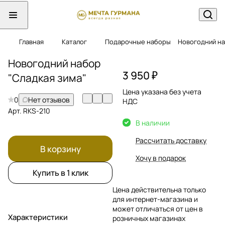
Главная
Каталог
Подарочные наборы
Новогодний на
Новогодний набор
3 950 ₽
"Сладкая зима"
Цена указана без учета
0
Нет отзывов
НДС
Арт.
RKS-210
В наличии
Рассчитать доставку
В корзину
Хочу в подарок
Купить в 1 клик
Цена действительна только
для интернет-магазина и
может отличаться от цен в
Характеристики
розничных магазинах