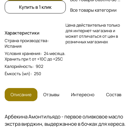
Купить в 1 клик
Все товары категории
Цена действительна только
для интернет-магазина и
Характеристики
может отличаться от цен в
Страна производства
:
розничных магазинах
Испания
Условия хранения
:
24 месяца.
Хранить при t от +10C до +25С
Калорийность
:
902
Ёмкость (мл)
:
250
Описание
Отзывы
Интересно
Состав
Арбекина Амонтильядо - первое оливковое масло
экстра вирджин, выдержанное в бочках для хереса.