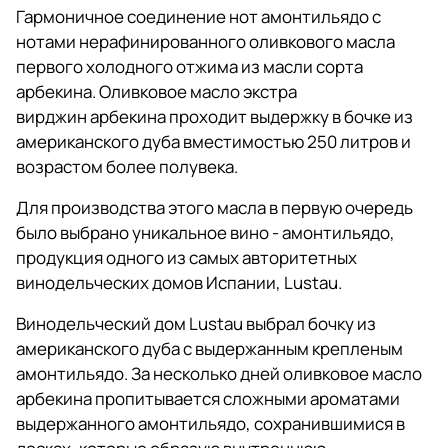
Гармоничное соединение нот амонтильядо с
нотами нерафинированного оливкового масла
первого холодного отжима из масли сорта
арбекина. Оливковое масло экстра
вирджин арбекина проходит выдержку в бочке из
американского дуба вместимостью 250 литров и
возрастом более полувека.
Для производства этого масла в первую очередь
было выбрано уникальное вино - амонтильядо,
продукция одного из самых авторитетных
винодельческих домов Испании, Lustau.
Винодельческий дом Lustau выбрал бочку из
американского дуба с выдержанным крепленым
амонтильядо. За несколько дней оливковое масло
арбекина пропитывается сложными ароматами
выдержанного амонтильядо, сохранившимися в