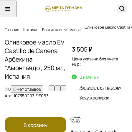
Оливковое масло Castill
Главная
Каталог
Растительные масла
Оливковое масло EV
3 505 ₽
Castillo de Canena
Арбекина
Цена указана без учета
НДС
"Амонтьядо", 250 мл,
Испания
В наличии
Рассчитать доставку
0
Нет отзывов
Арт.
107350203IEIE063
Хочу в подарок
В корзину
Все товары Castillo de Canena