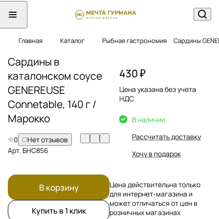
Главная
Каталог
Рыбная гастрономия
Сардины GENER
Сардины в
430 ₽
каталонском соусе
GENEREUSE
Цена указана без учета
НДС
Connetable, 140 г /
Марокко
В наличии
Рассчитать доставку
0
Нет отзывов
Арт.
БНС856
Хочу в подарок
Цена действительна только
В корзину
для интернет-магазина и
может отличаться от цен в
Купить в 1 клик
розничных магазинах