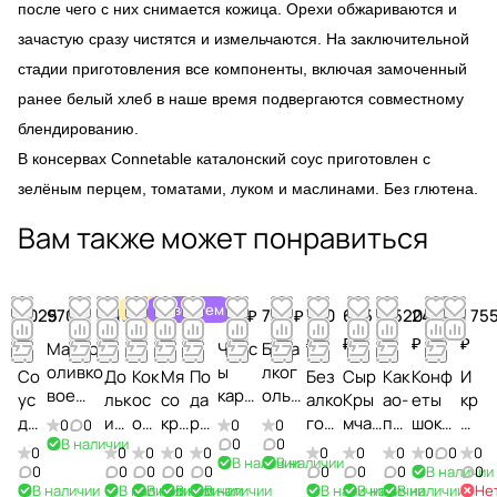
после чего с них снимается кожица. Орехи обжариваются и
зачастую сразу чистятся и измельчаются. На заключительной
стадии приготовления все компоненты, включая замоченный
ранее белый хлеб в наше время подвергаются совместному
блендированию.⁣⁣⠀
⁣⁣В консервах Connetable каталонский соус приготовлен с
зелёным перцем, томатами, луком и маслинами.⁣⁣ Без глютена.
Вам также может понравиться
Акция
Советуем
1 025
970 ₽
1 100
3 690
1 750
5 850
512 ₽
750 ₽
750
625
1 520
24 800
1 75
₽
₽
₽
₽
₽
₽
₽
₽
₽
₽
Масло
Чипс
Беза
оливко
ы
лког
Со
До
Кок
Мя
По
Без
Сыр
Как
Конф
И
вое
карт
ольн
ус
льк
ос
со
да
алко
Кры
ао-
еты
кр
первог
офел
ый
дл
и
ов
кра
ро
голь
мчан
по
шоко
а
0
0
0
0
о
ьные
праз
В наличии
0
0
я
ли
ые
ба
чн
ный
ин с
ро
ладн
л
0
0
0
0
0
0
0
0
0
0
0
В наличии
В наличии
холод
со
днич
пи
мо
ша
Ка
ый
пра
кры
шо
ые
о
0
0
0
0
0
0
0
0
В наличии
0
ного
вкус
ный
В наличии
В наличии
В наличии
В наличии
В наличии
В наличии
В наличии
В наличии
Не
цц
на
рик
мча
на
здн
мски
к
Ekhi
с