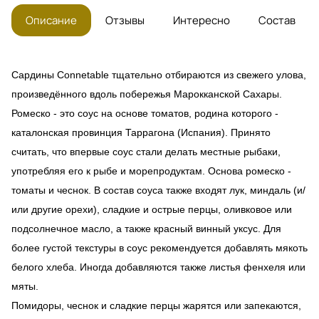
Описание
Отзывы
Интересно
Состав
Сардины Connetable тщательно отбираются из свежего улова,
произведённого вдоль побережья Марокканской Сахары. ⠀⁣⁣⠀
⁣⁣Ромеско - это соус на основе томатов, родина которого -
каталонская провинция Таррагона (Испания). Принято
считать, что впервые соус стали делать местные рыбаки,
употребляя его к рыбе и морепродуктам. ⁣⁣⁣⁣Основа ромеско -
томаты и чеснок. В состав соуса также входят лук, миндаль (и/
или другие орехи), сладкие и острые перцы, оливковое или
подсолнечное масло, а также красный винный уксус. Для
более густой текстуры в соус рекомендуется добавлять мякоть
белого хлеба. Иногда добавляются также листья фенхеля или
мяты.⁣⁣⠀
⁣⁣Помидоры, чеснок и сладкие перцы жарятся или запекаются,