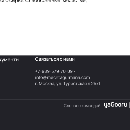
ного сырья. Слабосолёные, мясистые,
Связаться с нами
кументы
+7-989-579-70-09
info@mechtagurmana.com
г. Москва, ул. Туристская д 25к1
Сделано командой