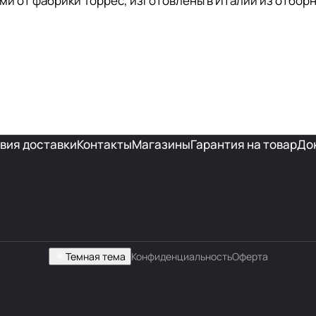
ми от фабрики Торрес, изготовлены в Италии из отбор
вия доставки
Контакты
Магазины
Гарантия на товар
До
Темная тема
Конфиденциальность
Оферта