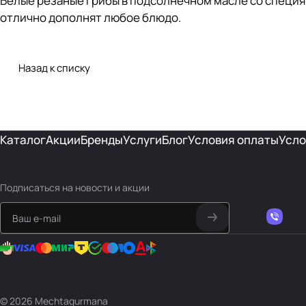
Белые резаные грибы в подсолнечном масле со специя
отлично дополнят любое блюдо.
Назад к списку
Каталог
Акции
Бренды
Услуги
Блог
Условия оплаты
Усло
Подписаться
на новости и акции
© 2026 Mechtagurmana