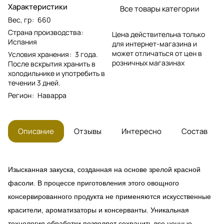
Характеристики
Все товары категории
Вес, гр
:
660
Страна производства
:
Цена действительна только
Испания
для интернет-магазина и
может отличаться от цен в
Условия хранения
:
3 года.
розничных магазинах
После вскрытия хранить в
холодильнике и употребить в
течении 3 дней.
Регион
:
Наварра
Описание
Отзывы
Интересно
Состав
Изысканная закуска, созданная на основе зрелой красной
фасоли. В процессе приготовления этого овощного
консервированного продукта не применяются искусственные
красители, ароматизаторы и консерванты. Уникальная
технология обработки позволяет сохранить все ценные