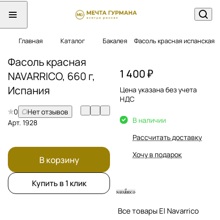
Главная
Каталог
Бакалея
Фасоль красная испанская
Фасоль красная
1 400 ₽
NAVARRICO, 660 г,
Испания
Цена указана без учета
НДС
0
Нет отзывов
В наличии
Арт.
1928
Рассчитать доставку
Хочу в подарок
В корзину
Купить в 1 клик
Все товары El Navarrico