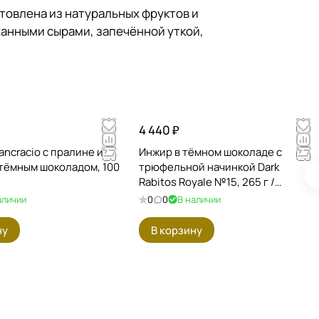
отовлена из натуральных фруктов и
анными сырами, запечённой уткой,
4 440 ₽
ncracio с пралине из
Инжир в тёмном шоколаде с
 тёмным шоколадом, 100
трюфельной начинкой Dark
Rabitos Royale №15, 265 г /
Испания
аличии
0
0
В наличии
ну
В корзину