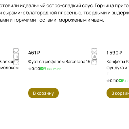
готовили идеальный остро-сладкий соус. Горчица приг
 сырами: с благородной плесенью, твёрдыми и выдерж
ами и горячими тостами, мороженым и чаем.
461 ₽
1 590 ₽
lanxart
Фуэт с трюфелем Barcelona 150 г
Конфеты Pa
 молоком
фундука и
0
0
В наличии
г
0
0
В н
В корзину
В корзи