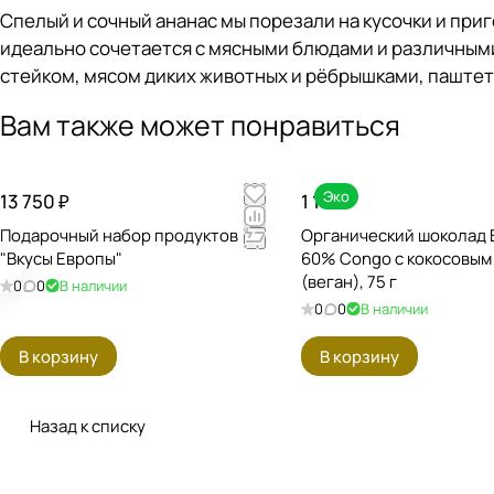
Спелый и сочный ананас мы порезали на кусочки и при
идеально сочетается с мясными блюдами и различными
стейком, мясом диких животных и рёбрышками, паштет
Вам также может понравиться
Эко
13 750 ₽
1 175 ₽
Подарочный набор продуктов
Органический шоколад B
"Вкусы Европы"
60% Congo с кокосовым
(веган), 75 г
0
0
В наличии
0
0
В наличии
В корзину
В корзину
Назад к списку