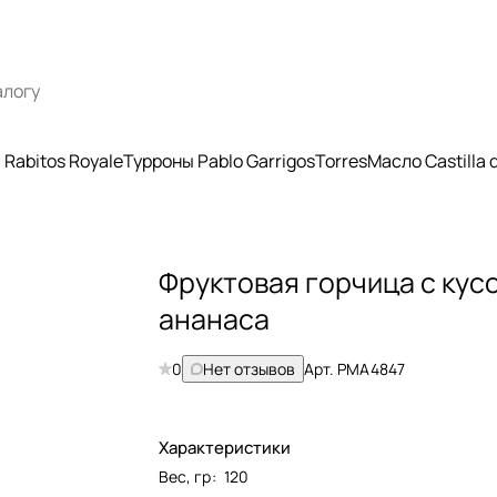
Rabitos Royale
Турроны Pablo Garrigos
Torres
Масло Castilla
Фруктовая горчица с кус
ананаса
0
Нет отзывов
Арт.
РМА4847
Характеристики
Вес, гр
:
120