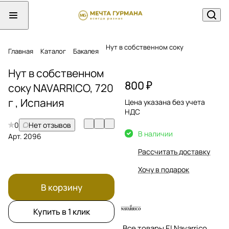
Нут в собственном соку
Главная
Каталог
Бакалея
Нут в собственном
800 ₽
соку NAVARRICO, 720
г , Испания
Цена указана без учета
НДС
0
Нет отзывов
В наличии
Арт.
2096
Рассчитать доставку
Хочу в подарок
В корзину
Купить в 1 клик
Все товары El Navarrico