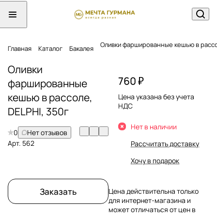
Оливки фаршированные кешью в расс
Главная
Каталог
Бакалея
Оливки
760 ₽
фаршированные
кешью в рассоле,
Цена указана без учета
НДС
DELPHI, 350г
Нет в наличии
0
Нет отзывов
Арт.
562
Рассчитать доставку
Хочу в подарок
Заказать
Цена действительна только
для интернет-магазина и
может отличаться от цен в