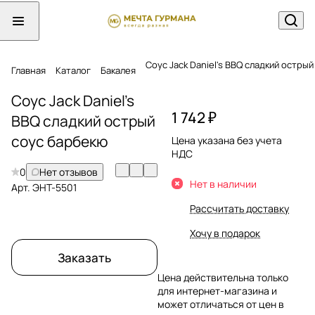
Соус Jack Daniel's BBQ сладкий остры
Главная
Каталог
Бакалея
Соус Jack Daniel's
1 742 ₽
BBQ сладкий острый
соус барбекю
Цена указана без учета
НДС
0
Нет отзывов
Нет в наличии
Арт.
ЭНТ-5501
Рассчитать доставку
Хочу в подарок
Заказать
Цена действительна только
для интернет-магазина и
может отличаться от цен в