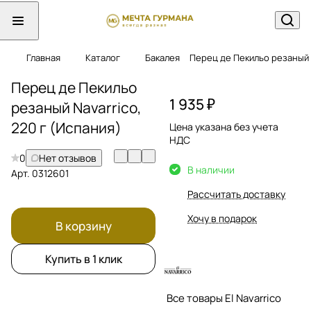
Главная
Каталог
Бакалея
Перец де Пекильо резаный
Перец де Пекильо
1 935 ₽
резаный Navarrico,
220 г (Испания)
Цена указана без учета
НДС
0
Нет отзывов
В наличии
Арт.
0312601
Рассчитать доставку
Хочу в подарок
В корзину
Купить в 1 клик
Все товары El Navarrico