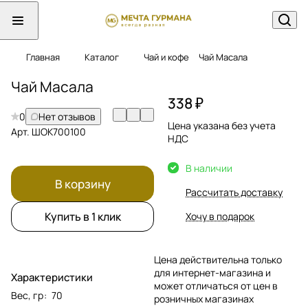
Главная
Каталог
Чай и кофе
Чай Масала
Чай Масала
338 ₽
0
Нет отзывов
Цена указана без учета
Арт.
ШОК700100
НДС
В наличии
В корзину
Рассчитать доставку
Купить в 1 клик
Хочу в подарок
Цена действительна только
для интернет-магазина и
Характеристики
может отличаться от цен в
Вес, гр
:
70
розничных магазинах