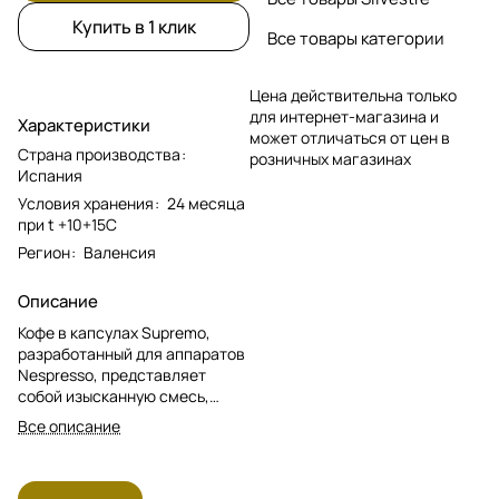
Купить в 1 клик
Все товары категории
Цена действительна только
для интернет-магазина и
Характеристики
может отличаться от цен в
Страна производства
:
розничных магазинах
Испания
Условия хранения
:
24 месяца
при t +10+15С
Регион
:
Валенсия
Описание
Кофе в капсулах Supremo,
разработанный для аппаратов
Nespresso, представляет
собой изысканную смесь,
состоящую исключительно из
Все описание
арабики, прошедшей влажную
и сухую обработку. Обжарка
зерен доведена до средней