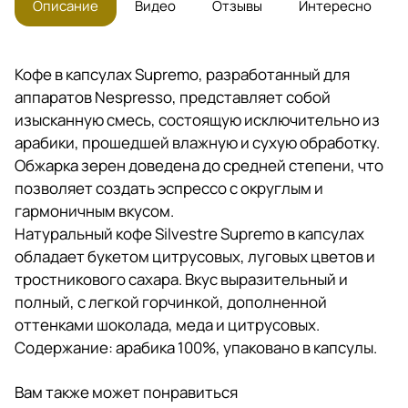
степени, что позволяет
Описание
Видео
Отзывы
Интересно
создать эспрессо с округлым
и гармоничным вкусом.
Натуральный кофе Silvestre
Supremo в капсулах обладает
Кофе в капсулах Supremo, разработанный для
букетом цитрусовых, луговых
аппаратов Nespresso, представляет собой
цветов и тростникового
изысканную смесь, состоящую исключительно из
сахара. Вкус выразительный и
полный, с легкой горчинкой,
арабики, прошедшей влажную и сухую обработку.
дополненной оттенками
Обжарка зерен доведена до средней степени, что
шоколада, меда и цитрусовых.
позволяет создать эспрессо с округлым и
Содержание: арабика 100%,
гармоничным вкусом.
упаковано в капсулы.
Натуральный кофе Silvestre Supremo в капсулах
обладает букетом цитрусовых, луговых цветов и
тростникового сахара. Вкус выразительный и
полный, с легкой горчинкой, дополненной
оттенками шоколада, меда и цитрусовых.
Содержание: арабика 100%, упаковано в капсулы.
Вам также может понравиться