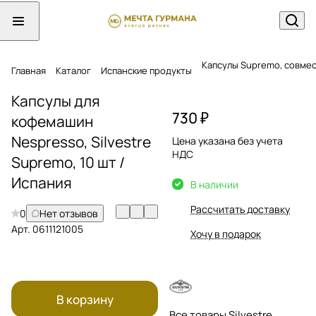
Капсулы Supremo, совме
Главная
Каталог
Испанские продукты
Капсулы для
730 ₽
кофемашин
Nespresso, Silvestre
Цена указана без учета
НДС
Supremo, 10 шт /
Испания
В наличии
Рассчитать доставку
0
Нет отзывов
Арт.
0611121005
Хочу в подарок
В корзину
Все товары Silvestre