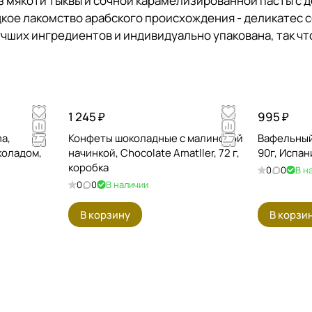
з мякоти тыквы и сочной карамелизированной пасты с 
ое лакомство арабского происхождения - деликатес со
лучших ингредиентов и индивидуально упакована, так ч
1 245 ₽
995 ₽
a,
Конфеты шоколадные с малиновой
Вафельный 
коладом,
начинкой, Chocolate Amatller, 72 г,
90г, Испан
коробка
0
0
В н
0
0
В наличии
В корзину
В корзи