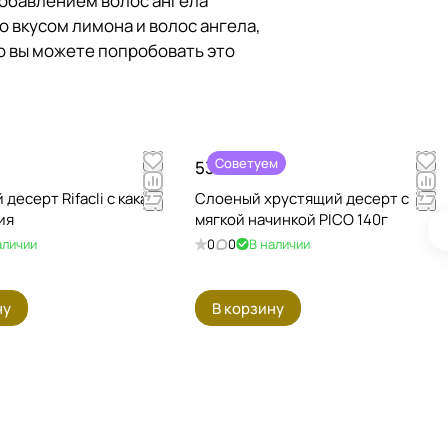
добавлением волос ангела
 вкусом лимона и волос ангела,
то вы можете попробовать это
Советуем
530 ₽
десерт Rifacli с какао
Слоеный хрустящий десерт с
ия
мягкой начинкой PICO 140г
аличии
0
0
В наличии
ну
В корзину