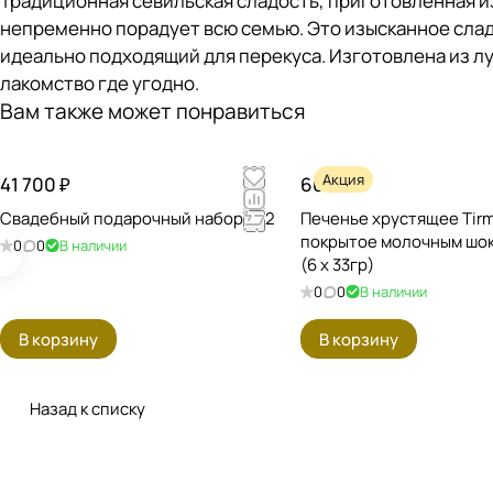
Традиционная севильская сладость, приготовленная и
непременно порадует всю семью. Это изысканное сладк
идеально подходящий для перекуса. Изготовлена ​​из 
лакомство где угодно.
Вам также может понравиться
Акция
41 700 ₽
660 ₽
Свадебный подарочный набор №2
Печенье хрустящее Tirm
покрытое молочным шо
0
0
В наличии
(6 x 33гр)
0
0
В наличии
В корзину
В корзину
Назад к списку