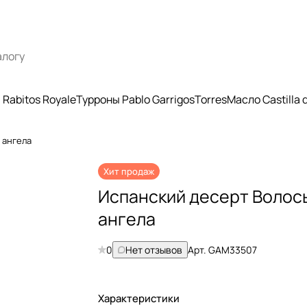
Rabitos Royale
Турроны Pablo Garrigos
Torres
Масло Castilla
 ангела
Хит продаж
Испанский десерт Волос
ангела
0
Нет отзывов
Арт.
GAM33507
Характеристики