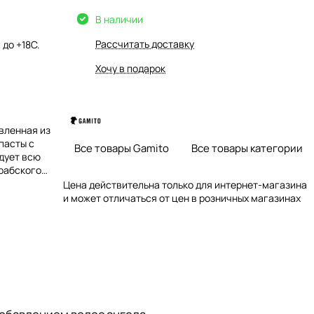
В наличии
Рассчитать доставку
 до +18С.
Хочу в подарок
вленная из
пасты с
Все товары Gamito
Все товары категории
дует всю
рабского
а и волос
Цена действительна только для интернет-магазина
зготовлена ​​
и может отличаться от цен в розничных магазинах
кована, так
е угодно.