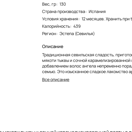
Вес, гр
:
130
Страна производства
:
Испания
Условия хранения
:
12 месяцев. Хранить при t
Калорийность
:
439
Регион
:
Эстепа (Севилья)
Описание
Традиционная севильская сладость, пригото
мякоти тыквы и сочной карамелизированной 
добавлением волос ангела непременно пора
семью. Это изысканное сладкое лакомство а
происхождения - деликатес со вкусом лимон
Все описание
ангела, идеально подходящий для перекуса. И
из лучших ингредиентов и индивидуально упа
что вы можете попробовать это лакомство гд