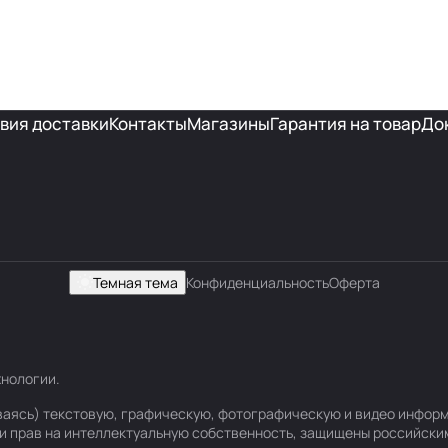
вия доставки
Контакты
Магазины
Гарантия на товар
До
Темная тема
Конфиденциальность
Оферта
хнологии
.
ваясь) текстовую, графическую, фотографическую и видео информ
и прав на интеллектуальную собственность, защищены российск