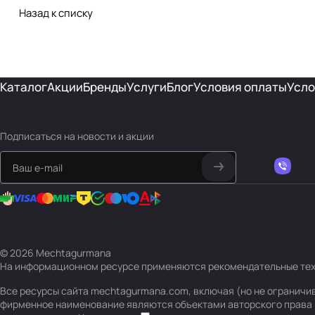
Назад к списку
Каталог
Акции
Бренды
Услуги
Блог
Условия оплаты
Усло
Подписаться
на новости и акции
© 2026 Mechtagurmana
На информационном ресурсе применяются
рекомендательные те
Все ресурсы сайта mechtagurmana.com, включая (но не ограничи
фирменное наименование являются объектами авторского права 