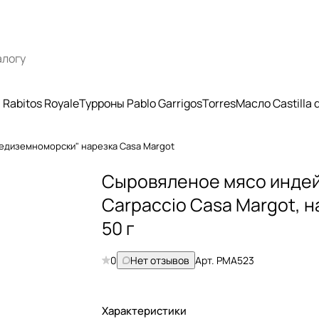
Rabitos Royale
Турроны Pablo Garrigos
Torres
Масло Castilla
редиземноморски" нарезка Casa Margot
Сыровяленое мясо инде
Carpaccio Casa Margot, 
50 г
0
Нет отзывов
Арт.
РМА523
Характеристики