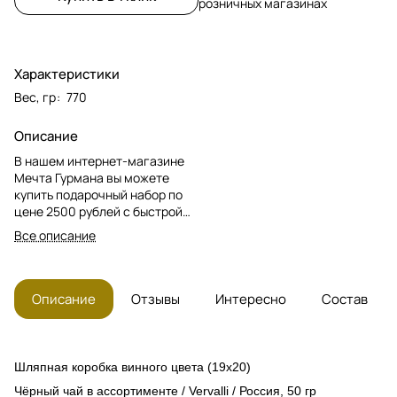
розничных магазинах
Характеристики
Вес, гр
:
770
Описание
В нашем интернет-магазине
Мечта Гурмана вы можете
купить подарочный набор по
цене 2500 рублей с быстрой
доставкой по Москве и МО! В
Все описание
набор входят: сладкие
десерты, чай, мармелад,....
Описание
Отзывы
Интересно
Состав
Шляпная коробка винного цвета (19х20)
Чёрный чай
в ассортименте /
Vervalli / Россия, 50 гр