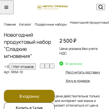
Новогодний продуктовый
Главная
Каталог
Подарочные наборы
Новогодний
2 500 ₽
продуктовый набор
"Сладкие
Цена указана без учета
НДС
мгновения"
В наличии
0
Нет отзывов
Арт.
RKМ-10
Рассчитать доставку
Хочу в подарок
В корзину
Цена действительна только
для интернет-магазина и
может отличаться от цен в
Купить в 1 клик