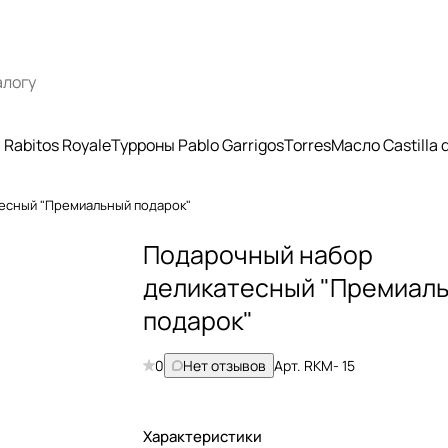
Rabitos Royale
Турроны Pablo Garrigos
Torres
Масло Castilla
есный "Премиальный подарок"
Подарочный набор
деликатесный "Премиал
подарок"
0
Нет отзывов
Арт.
RKМ- 15
Характеристики