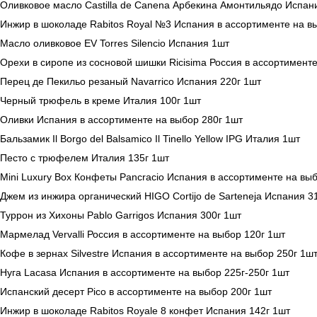
Оливковое масло Castilla de Canena Арбекина Амонтильядо Испан
Инжир в шоколаде Rabitos Royal №3 Испания в ассортименте на в
Масло оливковое EV Torres Silencio Испания 1шт
Орехи в сиропе из сосновой шишки Ricisima Россия в ассортименте
Перец де Пекильо резаный Navarrico Испания 220г 1шт
Черный трюфель в креме Италия 100г 1шт
Оливки Испания в ассортименте на выбор 280г 1шт
Бальзамик Il Borgo del Balsamico Il Tinello Yellow IPG Италия 1шт
Песто с трюфелем Италия 135г 1шт
Mini Luxury Box Конфеты Pancracio Испания в ассортименте на вы
Джем из инжира органический HIGO Cortijo de Sarteneja Испания 3
Туррон из Хихоны Pablo Garrigos Испания 300г 1шт
Мармелад Vervalli Россия в ассортименте на выбор 120г 1шт
Кофе в зернах Silvestre Испания в ассортименте на выбор 250г 1ш
Нуга Lacasa Испания в ассортименте на выбор 225г-250г 1шт
Испанский десерт Pico в ассортименте на выбор 200г 1шт
Инжир в шоколаде Rabitos Royale 8 конфет Испания 142г 1шт