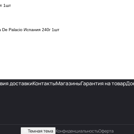
г 1шт
 De Palacio Испания 240г 1шт
вия доставки
Контакты
Магазины
Гарантия на товар
До
Темная тема
Конфиденциальность
Оферта