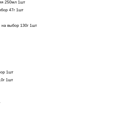
ия 250мл 1шт
ыбор 47г 1шт
 на выбор 130г 1шт
бор 1шт
10г 1шт
т