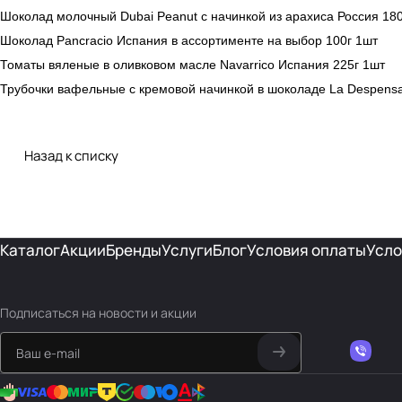
Шоколад молочный Dubai Peanut с начинкой из арахиса Россия 180
Шоколад Pancracio Испания в ассортименте на выбор 100г 1шт
Томаты вяленые в оливковом масле Navarrico Испания 225г 1шт
Трубочки вафельные с кремовой начинкой в шоколаде La Despensa
Назад к списку
Каталог
Акции
Бренды
Услуги
Блог
Условия оплаты
Усло
Подписаться
на новости и акции