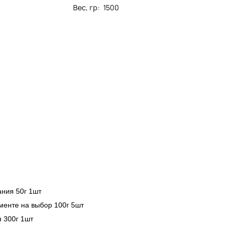
Вес, гр
:
1500
ания 50г 1шт
менте на выбор 100г 5шт
 300г 1шт