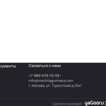
Связаться с нами
кументы
+7-989-579-70-09
info@mechtagurmana.com
г. Москва, ул. Туристская д 25к1
Сделано командой