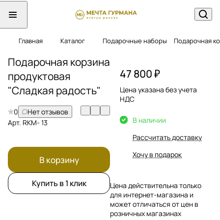
Главная
Каталог
Подарочные наборы
Подарочная ко
Подарочная корзина
47 800 ₽
продуктовая
"Сладкая радость"
Цена указана без учета
НДС
0
Нет отзывов
В наличии
Арт.
RKМ- 13
Рассчитать доставку
Хочу в подарок
В корзину
Купить в 1 клик
Цена действительна только
для интернет-магазина и
может отличаться от цен в
розничных магазинах