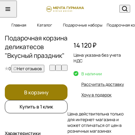
Главная
Каталог
Подарочные наборы
Подарочная ко
Подарочная корзина
14 120 ₽
деликатесов
"Вкусный праздник"
Цена указана без учета
НДС
0
Нет отзывов
В наличии
Рассчитать доставку
В корзину
Хочу в подарок
Купить в 1 клик
Цена действительна только
для интернет-магазина и
может отличаться от цен в
розничных магазинах
Характеристики