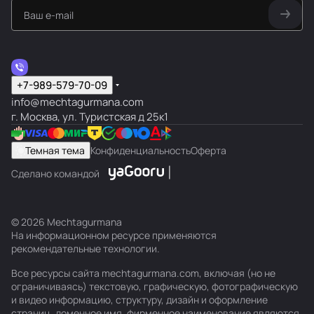
и,
ани
г /
,
Исп
Ис
тте
40
Исп
ания
я
Испа
(Ис
140
1кг
я
Исп
10
ани
пан
ром,
0 г
ани
)
ния
пан
г
ани
0
я
ия
750
я
ия)
я
гр
мл
+7-989-579-70-09
info@mechtagurmana.com
г. Москва, ул. Туристская д 25к1
Темная тема
Конфиденциальность
Оферта
Сделано командой
© 2026 Mechtagurmana
На информационном ресурсе применяются
рекомендательные технологии
.
Все ресурсы сайта mechtagurmana.com, включая (но не
ограничиваясь) текстовую, графическую, фотографическую
и видео информацию, структуру, дизайн и оформление
страниц, доменное имя, фирменное наименование являются