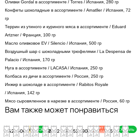
Оливки Gordal в ассортименте /
Torres /
Испания, 280 гр
Конфеты шоколадные в ассортименте /
Amatller /
Испания, 72
гр
Террин из утиного и куриного мяса в ассортименте /
Eduard
Artzner /
Франция, 100 гр
Масло оливковое EV / Silencio / Испания, 500 гр
Воздушный шар с шоколадными трюфелями / La Despensa de
Palacio / Испания, 170 гр
Нуга в ассортименте /
LACASA /
Испания, 250 гр
Колбаса из дичи в ассортименте / Россия, 250 гр
Инжир в шоколаде в ассортименте /
Rabitos Royale
/
Испания, 142 гр
Мясо сыровяленное в нарезке в ассортименте / Россия, 60 гр
Вам также может понравиться
Хит
Акция
Эко
Халяль
4 420
4 500
450
2 310
3 998
552
512
1 375
1 520
1 790
17 760
1 650
1 175
1 245
343
продаж