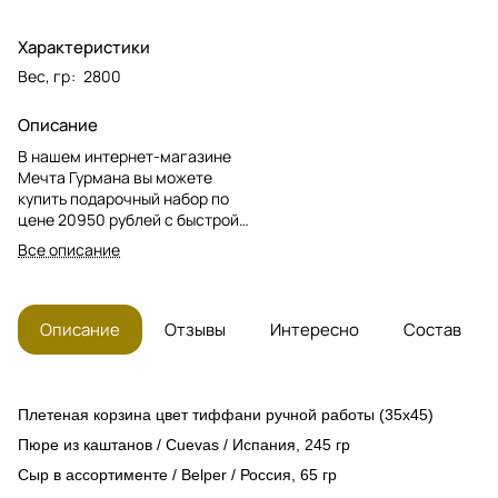
Характеристики
Вес, гр
:
2800
Описание
В нашем интернет-магазине
Мечта Гурмана вы можете
купить подарочный набор по
цене 20950 рублей с быстрой
доставкой по Москве и МО! В
Все описание
набор входят: воздушный шар
с шоколадными трюфелями,
оливковое масло, оливки в
оливковом маринаде, сладкие
Описание
Отзывы
Интересно
Состав
десерты, сыр, пюре из
каштанов,....
Плетеная корзина цвет тиффани ручной работы (35x45)
Пюре из каштанов / Cuevas / Испания, 245 гр
Сыр в ассортименте /
Belper /
Россия, 65 гр