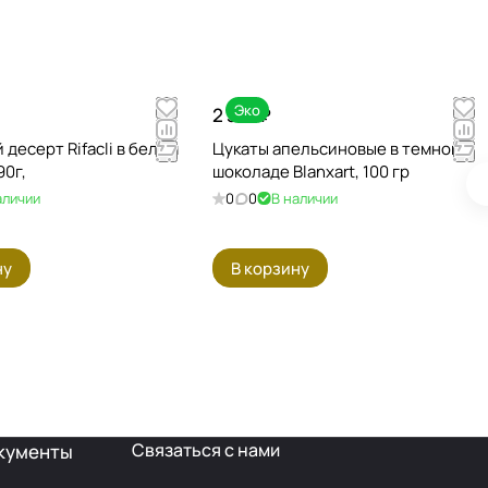
Эко
2 310 ₽
десерт Rifacli в белом
Цукаты апельсиновые в темном
90г,
шоколаде Blanxart, 100 гр
аличии
0
0
В наличии
ну
В корзину
Связаться с нами
кументы