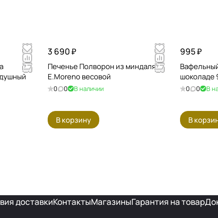
3 690 ₽
995 ₽
a
Печенье Полворон из миндаля
Вафельный 
здушный
E.Moreno весовой
шоколаде 
0
0
В наличии
0
0
В н
В корзину
В корзи
вия доставки
Контакты
Магазины
Гарантия на товар
До