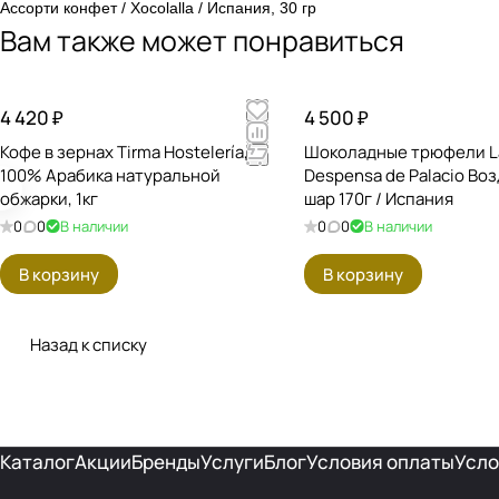
Ассорти конфет / Xocolalla / Испания, 30 гр
Вам также может понравиться
4 420 ₽
4 500 ₽
Кофе в зернах Tirma Hostelería,
Шоколадные трюфели L
100% Арабика натуральной
Despensa de Palacio Во
обжарки, 1кг
шар 170г / Испания
0
0
В наличии
0
0
В наличии
В корзину
В корзину
Назад к списку
Каталог
Акции
Бренды
Услуги
Блог
Условия оплаты
Усло