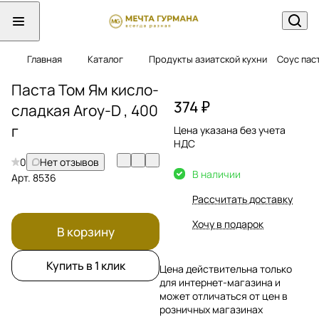
Главная
Каталог
Продукты азиатской кухни
Соус пас
Паста Том Ям кисло-
374 ₽
сладкая Aroy-D , 400
г
Цена указана без учета
НДС
0
Нет отзывов
В наличии
Арт.
8536
Рассчитать доставку
Хочу в подарок
В корзину
Купить в 1 клик
Цена действительна только
для интернет-магазина и
может отличаться от цен в
розничных магазинах