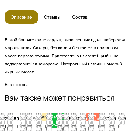
Описание
Отзывы
Состав
В этой баночке филе сардин, выловленных вдоль побережья
марокканской Сахары, без кожи и без костей в оливковом
масле первого отжима. Приготовлено из свежей рыбы, не
подвергавшейся заморозке. Натуральный источник омега-3
жирных кислот.
Без глютена.
Вам также может понравиться
Хит
Акция
Халяль
2 550
1 490
1 245
5 950
350
1 275
900
1 670
930
5 910
2 820
2 930
730
985
продаж
Эко
₽
₽
₽
₽
₽
₽
₽
₽
₽
₽
₽
₽
₽
₽