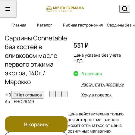
Главная
Каталог
Рыбная гастрономия
Сардины без к
Сардины Connetable
531 ₽
без костей в
оливковом масле
Цена указана без учета
НДС
первого отжима
экстра, 140г /
В наличии
Марокко
Рассчитать доставку
0
Нет отзывов
Хочу в подарок
Арт.
БНС26419
Цена действительна только
для интернет-магазина и
В корзину
может отличаться от цен в
розничных магазинах