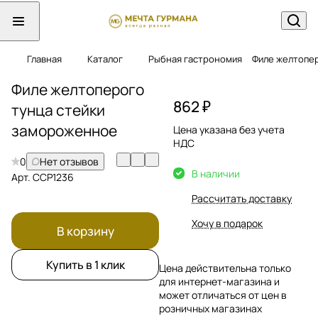
Главная
Каталог
Рыбная гастрономия
Филе желтопе
Филе желтоперого
862 ₽
тунца стейки
замороженное
Цена указана без учета
НДС
0
Нет отзывов
В наличии
Арт.
ССР1236
Рассчитать доставку
Хочу в подарок
В корзину
Купить в 1 клик
Цена действительна только
для интернет-магазина и
может отличаться от цен в
розничных магазинах