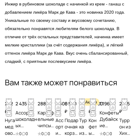
Инжир в рубиновом шоколаде с начинкой из крем - ганаш с
добавлением ликёра Марк де Кава - это новинка 2020 года.
Уникальные по своему составу и вкусовому сочетанию,
обязательно понравятся любителям белого шоколада. В
отличие от трёх остальных представителей, начинка имеет
мелкие кристаллики (за счёт содержания ликёра), и лёгкий
оттенок ликёра Марк де Кава. Вкус очень сбалансированный,
сладкий, с приятным послевкусием ликёра.
Вам также может понравиться
Акция
282
2 435 ₽
288 ₽
2 500
6 500
1 500
23 200
1 196 ₽
2 175
₽
₽
₽
₽
₽
₽
Ассорти
Картоф
Конфеты
шоколадн
ельные
Дубайск
Нуга
Асс
Подар
Тур
Кон
Турр
ых
чипсы
ие
мед
орт
очная
ка
фет
он из
конфет с
Arte
Chokode
ово-
и
корзи
из
ы
Хихо
0
0
0
0
0
0