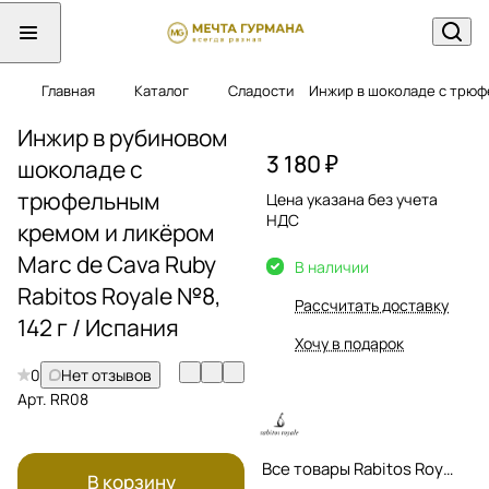
Главная
Каталог
Сладости
Инжир в шоколаде с трюф
Инжир в рубиновом
3 180 ₽
шоколаде с
трюфельным
Цена указана без учета
НДС
кремом и ликёром
Marc de Cava Ruby
В наличии
Rabitos Royale №8,
Рассчитать доставку
142 г / Испания
Хочу в подарок
0
Нет отзывов
Арт.
RR08
Все товары Rabitos Royale
В корзину