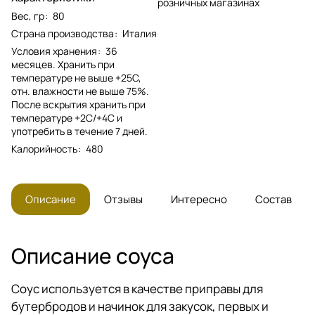
розничных магазинах
Вес, гр
:
80
Страна производства
:
Италия
Условия хранения
:
36
месяцев. Хранить при
температуре не выше +25С,
отн. влажности не выше 75%.
После вскрытия хранить при
температуре +2С/+4С и
употребить в течение 7 дней.
Калорийность
:
480
Описание
Отзывы
Интересно
Состав
Описание соуса
Соус используется в качестве приправы для
бутербродов и начинок для закусок, первых и