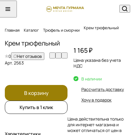
Крем трюфельный
Главная
Каталог
Трюфель и сморчки
Крем трюфельный
1 165 ₽
0
Нет отзывов
Цена указана без учета
Арт.
2563
НДС
В наличии
Рассчитать доставку
В корзину
Хочу в подарок
Купить в 1 клик
Цена действительна только
для интернет-магазина и
может отличаться от цен в
Характеристики