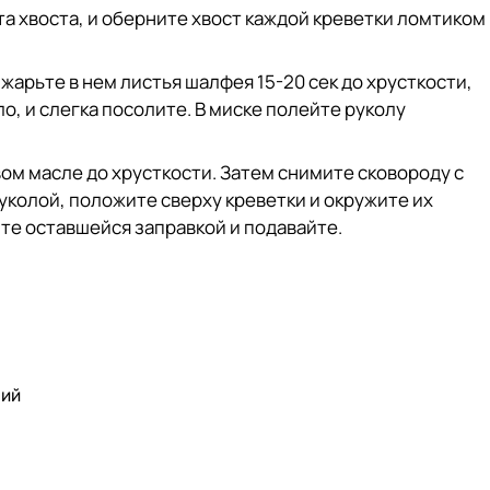
а хвоста, и оберните хвост каждой креветки ломтиком
арьте в нем листья шалфея 15-20 сек до хрусткости,
, и слегка посолите. В миске полейте руколу
вом масле до хрусткости. Затем снимите сковороду с
 руколой, положите сверху креветки и окружите их
е оставшейся заправкой и подавайте.
рий