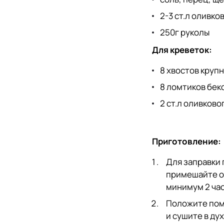
2-3 ст.л оливко
250г руколы
Для креветок:
8 хвостов круп
8 ломтиков бек
2 ст.л оливково
Приготовление:
Для заправки 
примешайте об
минимум 2 час
Положите поми
и сушите в ду