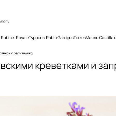
Rabitos Royale
Турроны Pablo Garrigos
Torres
Масло Castilla
равкой с бальзамико
евскими креветками и зап