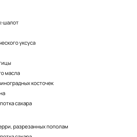
к-шалот
ческого уксуса
птицы
го масла
 виноградных косточек
на
епотка сахара
ерри, разрезанных пополам
епотка сахара