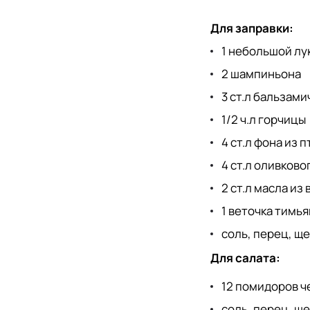
Для заправки:
1 небольшой лу
2 шампиньона
3 ст.л бальзами
1/2 ч.л горчицы
4 ст.л фона из 
4 ст.л оливково
2 ст.л масла из
1 веточка тимья
соль, перец, щ
Для салата:
12 помидоров ч
соль, перец, щ