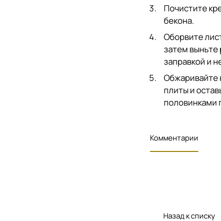
Почистите кре
бекона.
Оборвите лист
затем выньте 
заправкой и н
Обжаривайте к
плиты и остав
половинками 
Комментарии
Назад к списку