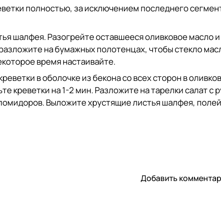
ветки полностью, за исключением последнего сегмент
ья шалфея. Разогрейте оставшееся оливковое масло и ж
разложите на бумажных полотенцах, чтобы стекло масло
екоторое время настаивайте.
реветки в оболочке из бекона со всех сторон в оливко
ьте креветки на 1-2 мин. Разложите на тарелки салат с
помидоров. Выложите хрустящие листья шалфея, полейт
Добавить коммента