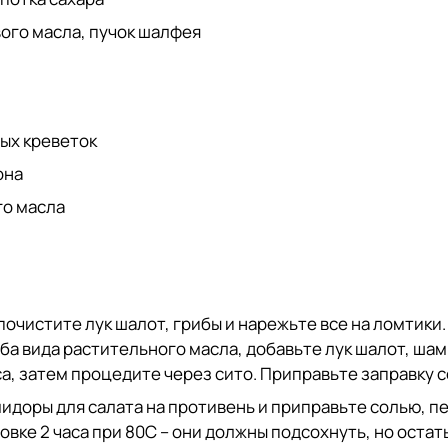
вого масла, пучок шалфея
ных креветок
она
го масла
почистите лук шалот, грибы и нарежьте все на ломтики.
а вида растительного масла, добавьте лук шалот, шам
а, затем процедите через сито. Приправьте заправку с
доры для салата на противень и приправьте солью, пер
ховке 2 часа при 80С – они должны подсохнуть, но остат