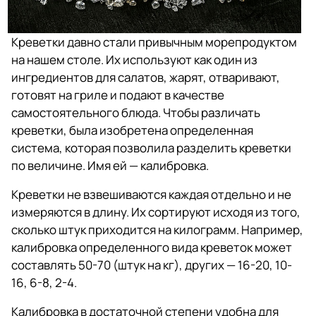
Креветки давно стали привычным морепродуктом
на нашем столе. Их используют как один из
ингредиентов для салатов, жарят, отваривают,
готовят на гриле и подают в качестве
самостоятельного блюда. Чтобы различать
креветки, была изобретена определенная
система, которая позволила разделить креветки
по величине. Имя ей — калибровка.
Креветки не взвешиваются каждая отдельно и не
измеряются в длину. Их сортируют исходя из того,
сколько штук приходится на килограмм. Например,
калибровка определенного вида креветок может
составлять 50-70 (штук на кг), других — 16-20, 10-
16, 6-8, 2-4.
Калибровка в достаточной степени удобна для