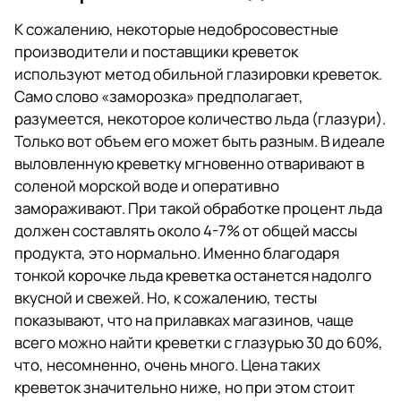
К сожалению, некоторые недобросовестные
производители и поставщики креветок
используют метод обильной глазировки креветок.
Само слово «заморозка» предполагает,
разумеется, некоторое количество льда (глазури).
Только вот объем его может быть разным. В идеале
выловленную креветку мгновенно отваривают в
соленой морской воде и оперативно
замораживают. При такой обработке процент льда
должен составлять около 4-7% от общей массы
продукта, это нормально. Именно благодаря
тонкой корочке льда креветка останется надолго
вкусной и свежей. Но, к сожалению, тесты
показывают, что на прилавках магазинов, чаще
всего можно найти креветки с глазурью 30 до 60%,
что, несомненно, очень много. Цена таких
креветок значительно ниже, но при этом стоит