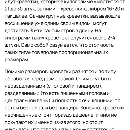
идут креветки, которых в килограмме уместится от
21 до 30 штук, за ними — креветки калибром 16-20 и
так далее. Самые крупные креветки, вызывающие
восхищение уже одним своим видом, могут
достигать 35-ти сантиметров в длину. На
килограмм таких креветок получится всего 2-4
штуки. Само собой разумеется, что стоимость
таких гигантов вполне пропорциональна их
размерам.
Помимо размеров, креветки разнятся и по типу
обработки перед заморозкой. Они могут быть
неразделанными (с головой и панцирем),
разделанными (то есть лишенными головы и
центральной вены) и полностью очищенными, то
есть и без голов, и без панциря. Конечно, креветки
неочищенные стоят гораздо дешевле, и многие
покупают их именно из-за этого, но стоит
учитывать, что голова и панцирь — достаточно