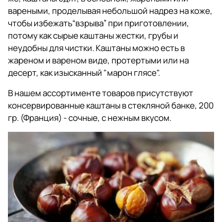
вареными, проделывая небольшой надрез на коже,
чтобы избежать“взрыва” при приготовлении,
потому как сырые каштаны жестки, грубы и
неудобны для чистки. Каштаны можно есть в
жареном и вареном виде, протертыми или на
десерт, как изысканный "марон глясе".
В нашем ассортименте товаров присутствуют
консервированные каштаны в стекляной банке, 200
гр. (Франция) - сочные, с нежным вкусом.