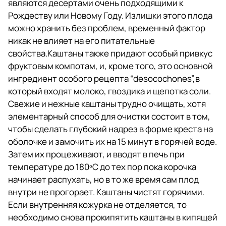
являются десертами очень подходящими к
Рождеству или Новому Году. Излишки этого плода
можно хранить без проблем, временный фактор
никак не влияет на его питательные
свойства.Каштаны также придают особый привкус
фруктовым компотам, и, кроме того, это основной
ингредиент особого рецепта “desocochones”,в
который входят молоко, гвоздика и щепотка соли.
Свежие и нежные каштаны трудно очищать, хотя
элементарный способ для очистки состоит в том,
чтобы сделать глубокий надрез в форме креста на
оболочке и замочить их на 15 минут в горячей воде.
Затем их процеживают, и вводят в печь при
температуре до 180ºC до тех пор пока корочка
начинает распухать, но в то же время сам плод
внутри не прогорает. Каштаны чистят горячими.
Если внутренняя кожурка не отделяется, то
необходимо снова прокипятить каштаны в кипящей