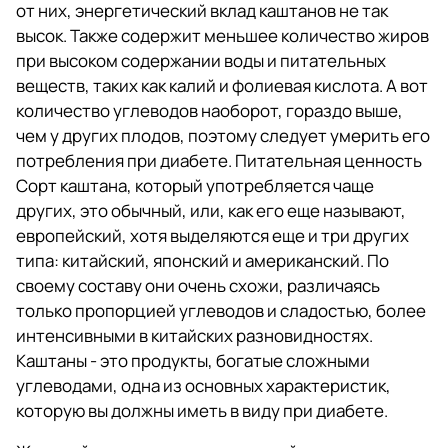
от них, энергетический вклад каштанов не так
высок. Также содержит меньшее количество жиров
при высоком содержании воды и питательных
веществ, таких как калий и фолиевая кислота. А вот
количество углеводов наоборот, гораздо выше,
чем у других плодов, поэтому следует умерить его
потребления при диабете. Питательная ценность
Сорт каштана, который употребляется чаще
других, это обычный, или, как его еще называют,
европейский, хотя выделяются еще и три других
типа: китайский, японский и американский. По
своему составу они очень схожи, различаясь
только пропорцией углеводов и сладостью, более
интенсивными в китайских разновидностях.
Каштаны - это продукты, богатые сложными
углеводами, одна из основных характеристик,
которую вы должны иметь в виду при диабете.