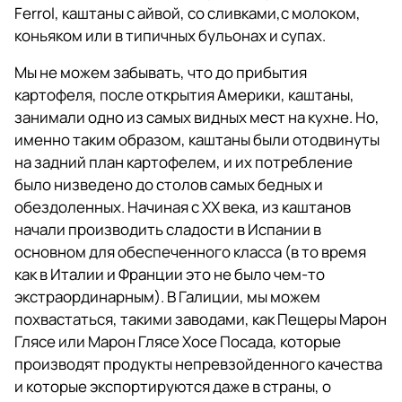
Ferrol, каштаны с айвой, со сливками,с молоком,
коньяком или в типичных бульонах и супах.
Мы не можем забывать, что до прибытия
картофеля, после открытия Америки, каштаны,
занимали одно из самых видных мест на кухне. Но,
именно таким образом, каштаны были отодвинуты
на задний план картофелем, и их потребление
было низведено до столов самых бедных и
обездоленных. Начиная с XX века, из каштанов
начали производить сладости в Испании в
основном для обеспеченного класса (в то время
как в Италии и Франции это не было чем-то
экстраординарным). В Галиции, мы можем
похвастаться, такими заводами, как Пещеры Марон
Глясе или Марон Глясе Хосе Посада, которые
производят продукты непревзойденного качества
и которые экспортируются даже в страны, о