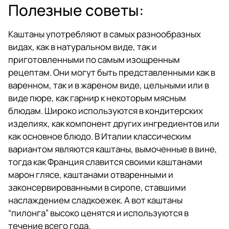
Полезные советы:
Каштаны употребляют в самых разнообразных
видах, как в натуральном виде, так и
приготовленными по самым изощренным
рецептам. Они могут быть представленными как в
варенном, так и в жареном виде, цельными или в
виде пюре, как гарнир к некоторым мясным
блюдам. Широко используются в кондитерских
изделиях, как компонент других ингредиентов или
как основное блюдо. В Италии классическим
вариантом являются каштаны, вымоченные в вине,
тогда как Франция славится своими каштанами
марон глясе, каштанами отваренными и
законсервированными в сиропе, ставшими
наслаждением сладкоежек. А вот каштаны
“пилонга” высоко ценятся и используются в
течение всего года.