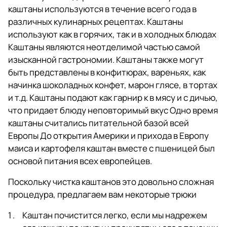
каштаны используются в течение всего года в
различных кулинарных рецептах. Каштаны
используют как в горячих, так и в холодных блюдах
Каштаны являются неотделимой частью самой
изысканной гастрономии. Каштаны также могут
быть представлены в конфитюрах, вареньях, как
начинка шоколадных конфет, марон глясе, в тортах
и т.д. Каштаны подают как гарнир к в мясу и с дичью,
что придает блюду неповторимый вкус Одно время
каштаны считались питательной базой всей
Европы До открытия Америки и прихода в Европу
маиса и картофеля каштан вместе с пшеницей был
основой питания всех европейцев.
Поскольку чистка каштанов это довольно сложная
процедура, предлагаем вам некоторые трюки
Каштан почистится легко, если мы надрежем