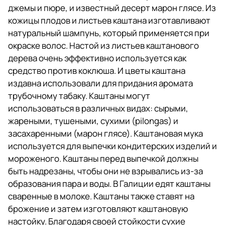
джемы и пюре, и известный десерт марон глясе. Из
кожицы плодов и листьев каштана изготавливают
натуральный шампунь, который применяется при
окраске волос. Настой из листьев каштанового
дерева очень эффективно используется как
средство против коклюша. И цветы каштана
издавна использовали для придания аромата
трубочному табаку. Каштаны могут
использоваться в различных видах: сырыми,
жареными, тушеными, сухими (pilongas) и
засахаренными (марон глясе). Каштановая мука
используется для выпечки кондитерских изделий и
мороженого. Каштаны перед выпечкой должны
быть надрезаны, чтобы они не взрывались из-за
образования пара и воды. В Галиции едят каштаны
сваренные в молоке. Каштаны также ставят на
брожение и затем изготовляют каштановую
настойку. Благодаря своей стойкости сухие