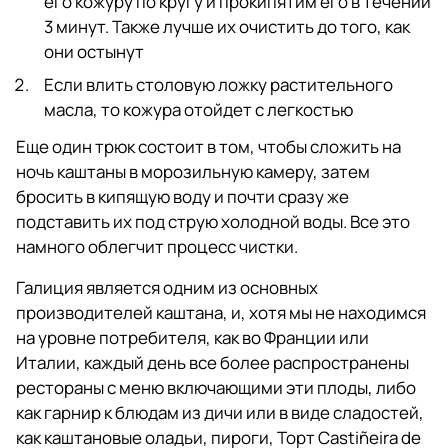
его кожуру по кругу и прокипятим его в течении
3 минут. Также лучше их очистить до того, как
они остынут
Если влить столовую ложку растительного
масла, то кожура отойдет с легкостью
Еще один трюк состоит в том, чтобы сложить на
ночь каштаны в морозильную камеру, затем
бросить в кипящую воду и почти сразу же
подставить их под струю холодной воды. Все это
намного облегчит процесс чистки.
Галиция является одним из основных
производителей каштана, и, хотя мы не находимся
на уровне потребителя, как во Франции или
Италии, каждый день все более распространены
рестораны с меню включающими эти плоды, либо
как гарнир к блюдам из дичи или в виде сладостей,
как каштановые оладьи, пироги, Торт Castiñeira de