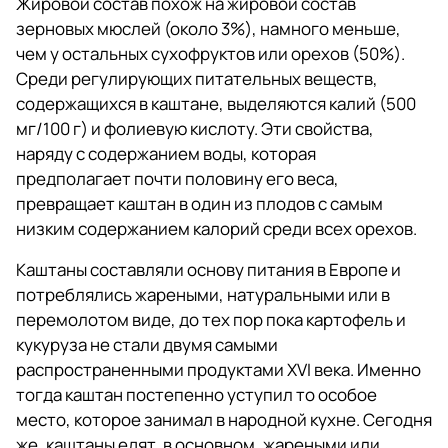
Жировой состав похож на жировой состав
зерновых мюслей (около 3%), намного меньше,
чем у остальных сухофруктов или орехов (50%).
Среди регулирующих питательных веществ,
содержащихся в каштане, выделяются калий (500
мг/100 г) и фолиевую кислоту. Эти свойства,
наряду с содержанием воды, которая
предполагает почти половину его веса,
превращает каштан в один из плодов с самым
низким содержанием калорий среди всех орехов.
Каштаны составляли основу питания в Европе и
потреблялись жареными, натуральными или в
перемолотом виде, до тех пор пока картофель и
кукуруза не стали двумя самыми
распространенными продуктами XVI века. Именно
тогда каштан постепенно уступил то особое
место, которое занимал в народной кухне. Сегодня
же, каштаны едят, в основном, жареными или