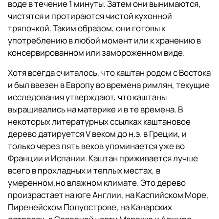
воде в течение 1 минуты. Затем они вынимаются,
чистятся и протираются чистой кухонной
тряпочкой. Таким образом, они готовы к
употреблению в любой момент или к хранению в
консервированном или замороженном виде.
Хотя всегда считалось, что каштан родом с Востока
и был ввезен в Европу во времена римлян, текущие
исследования утверждают, что каштаны
выращивались на материке и в те времена. В
некоторых литературных ссылках каштановое
дерево датируется V веком до н.э. в Греции, и
только через пять веков упоминается уже во
Франции и Испании. Каштан приживается лучше
всего в прохладных и теплых местах, в
умеренном,но влажном климате. Это дерево
произрастает на юге Англии, на Каспийском Море,
Пиренейском Полуострове, на Канарских