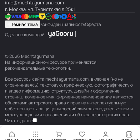
info@mechtagurmana.com
г. Москва, ул. Туристская д 25к1
Темная тема
Конфиденциальность
Оферта
Сделано командой
© 2026 Mechtagurmana
На информационном ресурсе применяются
рекомендательные технологии
.
Все ресурсы сайта mechtagurmana.com, включая (но не
ограничиваясь) текстовую, графическую, фотографическую
и видео информацию, структуру, дизайн и оформление
страниц, доменное имя, фирменное наименование являются
объектами авторского права и прав на интеллектуальную
собственность, защищены российским законодательством и
международными соглашениями об охране авторских прав.
Читать далее
Главная
Каталог
Корзина
Избранные
Кабинет
Сравнение