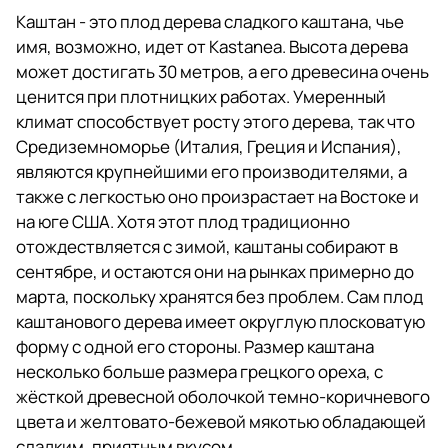
Каштан - это плод дерева сладкого каштана, чье
имя, возможно, идет от Kastanea. Высота дерева
может достигать 30 метров, а его древесина очень
ценится при плотницких работах. Умеренный
климат способствует росту этого дерева, так что
Средиземноморье (Италия, Греция и Испания),
являются крупнейшими его производителями, а
также с легкостью оно произрастает на Востоке и
на юге США. Хотя этот плод традиционно
отождествляется с зимой, каштаны собирают в
сентябре, и остаются они на рынках примерно до
марта, поскольку хранятся без проблем. Сам плод
каштанового дерева имеет округлую плосковатую
форму с одной его стороны. Размер каштана
несколько больше размера грецкого ореха, с
жёсткой древесной оболочкой темно-коричневого
цвета и желтовато-бежевой мякотью обладающей
сладким, приятным вкусом.