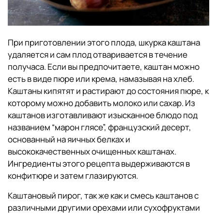
При приготовлении этого плода, шкурка каштана
удаляется и сам плод отваривается в течение
получаса. Если вы предпочитаете, каштан можно
есть в виде пюре или крема, намазывая на хлеб.
Каштаны кипятят и растирают до состояния пюре, к
которому можно добавить молоко или сахар. Из
каштанов изготавливают изысканное блюдо под
названием “марон глясе”, французский десерт,
основанный на яичных белках и
высококачественных очищенных каштанах.
Ингредиенты этого рецепта выдерживаются в
конфитюре и затем глазируются.
Каштановый пирог, так же как и смесь каштанов с
различными другими орехами или сухофруктами