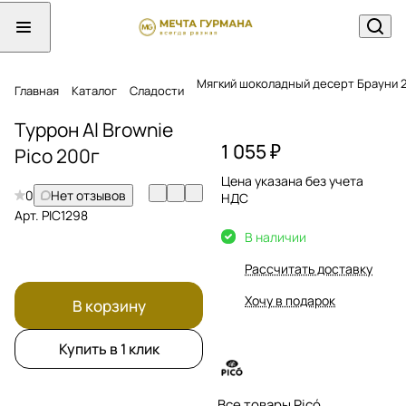
Мягкий шоколадный десерт Брауни 
Главная
Каталог
Сладости
Туррон Al Brownie
1 055 ₽
Pico 200г
Цена указана без учета
0
Нет отзывов
НДС
Арт.
PIC1298
В наличии
Рассчитать доставку
Хочу в подарок
В корзину
Купить в 1 клик
Все товары Picó