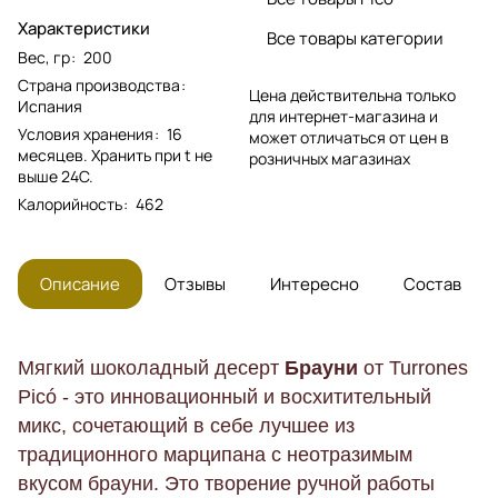
Характеристики
Все товары категории
Вес, гр
:
200
Страна производства
:
Цена действительна только
Испания
для интернет-магазина и
Условия хранения
:
16
может отличаться от цен в
месяцев. Хранить при t не
розничных магазинах
выше 24С.
Калорийность
:
462
Описание
Отзывы
Интересно
Состав
Мягкий шоколадный десерт
Брауни
от Turrones
Picó - это инновационный и восхитительный
микс, сочетающий в себе лучшее из
традиционного марципана с неотразимым
вкусом брауни. Это творение ручной работы