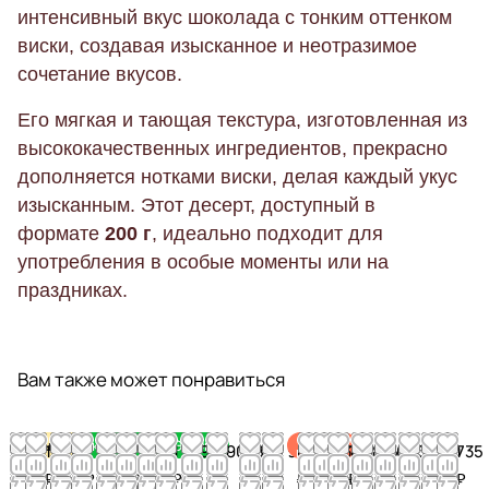
интенсивный вкус шоколада с тонким оттенком
виски, создавая изысканное и неотразимое
сочетание вкусов.
Его мягкая и тающая текстура, изготовленная из
высококачественных ингредиентов, прекрасно
дополняется нотками виски, делая каждый укус
изысканным. Этот десерт,
доступный в
формате
200 г
, идеально подходит для
употребления в особые моменты или на
праздниках.
Вам также может понравиться
Хит
Акция
Эко
Эко
Эко
Эко
Эко
Эко
450
19 680
1 175
1 175
1 175
1 175
1 175
1 175
1 900
1 900
4 855
5 910
6 130
1 300
1 815
1 815
1 650
730
730
735
продаж
₽
₽
₽
₽
₽
₽
₽
₽
₽
₽
₽
₽
₽
₽
₽
₽
₽
₽
₽
₽