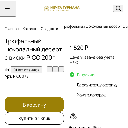
Трюфельный шоколадный десерт с в
Главная
Каталог
Сладости
Трюфельный
1 520 ₽
шоколадный десерт
с виски PICO 200г
Цена указана без учета
НДС
0
Нет отзывов
В наличии
Арт.
PIC0078
Рассчитать доставку
Хочу в подарок
В корзину
Купить в 1 клик
Все товары Picó