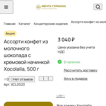
Ассорти конфет из мол
Главная
Каталог
Кондитерские изделия
Акция
3 040 ₽
Ассорти конфет из
молочного
Цена указана без учета
НДС
шоколада с
кремовой начинкой
В наличии
Xocolalla, 500 г
Рассчитать доставку
Хочу в подарок
0
Нет отзывов
Арт.
XCL0023
Все товары Xocolalla