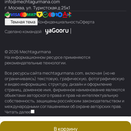
info@mechtagurmana.com
г
аг
а
rt,
ни
(И
ан
0 г
я
34
ни
он.
с
ния
Исп
/
а
ни
па
/
г. Москва, ул. Туристская д 25к1
у
д
10
я
сп
ия
г
я
кор
п
ани
Исп
н
я
ни
И
а
а
0
ан
)
обка
а
я
ани
и
я
с
Темная тема
Конфиденциальность
Оферта
8
1
гр
ия
н
я
я
п
5
0
)
и
а
Сделано командой
%
0
я
н
7
г
и
5
р
я
© 2026 Mechtagurmana
г
На информационном ресурсе применяются
рекомендательные технологии
.
Все ресурсы сайта mechtagurmana.com, включая (но не
ограничиваясь) текстовую, графическую, фотографическую
и видео информацию, структуру, дизайн и оформление
страниц, доменное имя, фирменное наименование являются
объектами авторского права и прав на интеллектуальную
собственность, защищены российским законодательством и
международными соглашениями об охране авторских прав.
Читать далее
В корзину